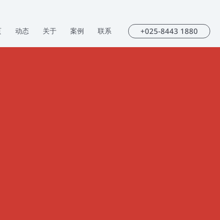
+025-8443 1880
页
动态
关于
案例
联系