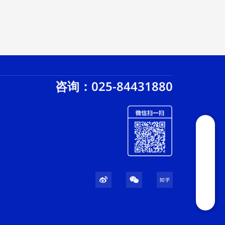
咨询：025-84431880
W
W
Z
e
e
h
i
i
i
b
x
h
o
i
u
n