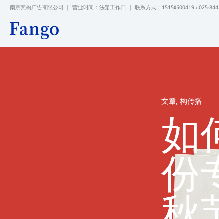
跳
南京梵构广告有限公司 | 营业时间：法定工作日 |
联系方式：15150500419 / 025-844
至
内
容
文章
,
构传播
如
份
秋