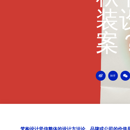
装
案
W
Z
W
e
h
e
i
i
i
b
h
x
o
u
i
n
梵构设计坚信整体的设计方法论。品牌或公司的价值