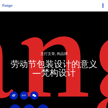
跳
Ma
至
Me
内
容
主打文章
,
构品牌
劳动节包装设计的意义
—梵构设计
W
Z
W
e
h
e
i
i
i
b
h
x
o
u
i