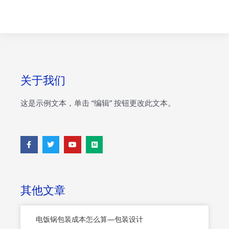
关于我们
这是示例文本，单击 “编辑” 按钮更改此文本。
F
T
Y
M
a
w
o
e
c
i
u
d
e
t
t
i
b
t
u
u
o
e
b
m
o
r
e
其他文章
k
-
f
电饭锅包装成本怎么算—包装设计