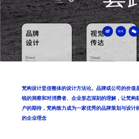
W
Z
W
e
h
e
i
i
i
b
h
x
o
u
i
n
梵构设计坚信整体的设计方法论。品牌或公司的价值
锐的洞察和对消费者、企业形态深刻的理解，让梵构
户的期待，梵构致力成为一家优秀的品牌策划与设计
的企业理念