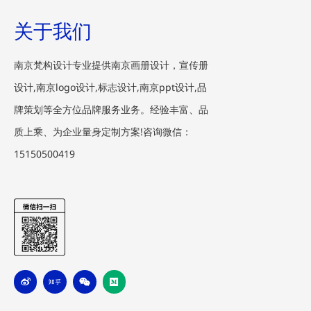
关于我们
南京梵构设计专业提供南京画册设计，宣传册
设计,南京logo设计,标志设计,南京ppt设计,品
牌策划等全方位品牌服务业务。经验丰富、品
质上乘、为企业量身定制方案!咨询微信：
15150500419
W
Z
W
M
e
h
e
e
i
i
i
d
b
h
x
i