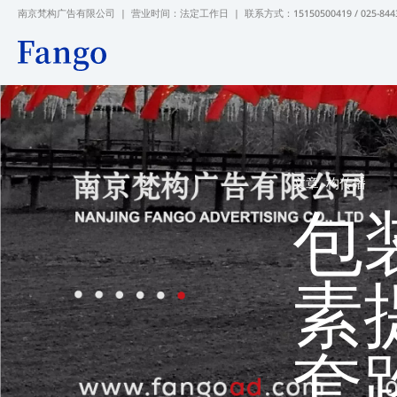
跳
南京梵构广告有限公司 | 营业时间：法定工作日 |
联系方式：15150500419 / 025-844
至
内
容
文章
,
构传播
包
素
套