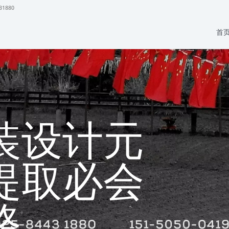
31880
首
装设计元
提取必会
路