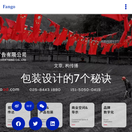
跳
Ma
至
Me
内
容
文章
,
构传播
包装设计的7个秘诀
W
Z
W
e
h
e
i
i
i
b
h
x
o
u
i
n