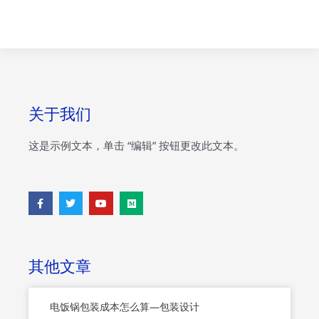
关于我们
这是示例文本，单击 “编辑” 按钮更改此文本。
F
T
Y
M
a
w
o
e
c
i
u
d
e
t
t
i
b
t
u
u
o
e
b
m
o
r
e
其他文章
k
-
f
电饭锅包装成本怎么算—包装设计