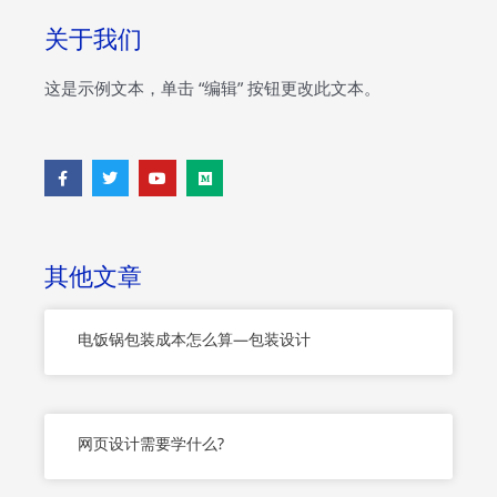
关于我们
这是示例文本，单击 “编辑” 按钮更改此文本。
F
T
Y
M
a
w
o
e
c
i
u
d
e
t
t
i
b
t
u
u
o
e
b
m
o
r
e
其他文章
k
-
f
电饭锅包装成本怎么算—包装设计
网页设计需要学什么?