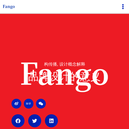
跳
Ma
至
Me
内
容
构传播
,
设计概念解释
品牌设计的意义
W
Z
W
e
h
e
i
i
i
b
h
x
o
u
i
n