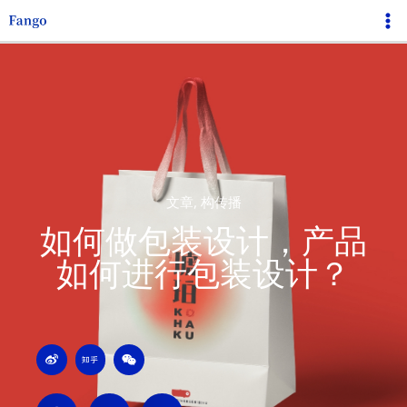
跳
Ma
至
Me
内
容
文章
,
构传播
如何做包装设计，产品
如何进行包装设计？
W
Z
W
e
h
e
i
i
i
b
h
x
o
u
i