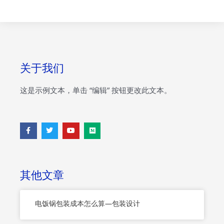
关于我们
这是示例文本，单击 “编辑” 按钮更改此文本。
F
T
Y
M
a
w
o
e
c
i
u
d
e
t
t
i
b
t
u
u
o
e
b
m
o
r
e
其他文章
k
-
f
电饭锅包装成本怎么算—包装设计