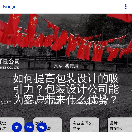
跳
Ma
至
Me
内
容
文章
,
构传播
如何提高包装设计的吸
引力？包装设计公司能
为客户带来什么优势？
W
Z
W
e
h
e