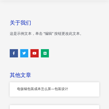
关于我们
这是示例文本，单击 “编辑” 按钮更改此文本。
F
T
Y
M
a
w
o
e
c
i
u
d
e
t
t
i
b
t
u
u
o
e
b
m
o
r
e
其他文章
k
-
f
电饭锅包装成本怎么算—包装设计