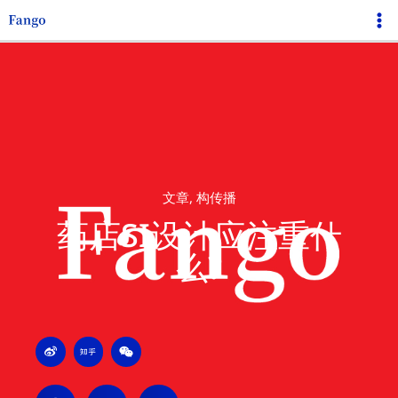
跳
Ma
至
Me
内
容
文章
,
构传播
药店SI设计应注重什
么?
W
Z
W
e
h
e
i
i
i
b
h
x
o
u
i