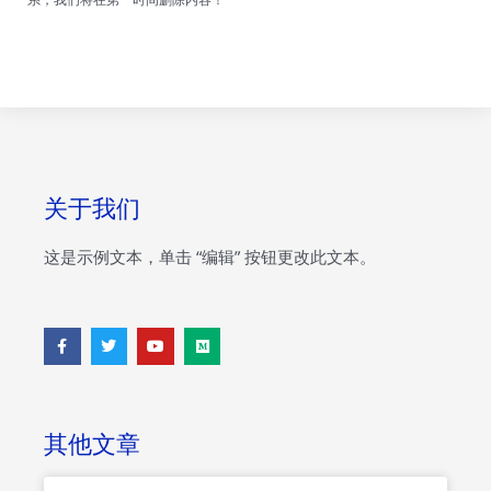
关于我们
这是示例文本，单击 “编辑” 按钮更改此文本。
F
T
Y
M
a
w
o
e
c
i
u
d
e
t
t
i
b
t
u
u
o
e
b
m
o
r
e
其他文章
k
-
f