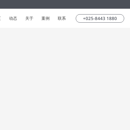
+025-8443 1880
页
动态
关于
案例
联系