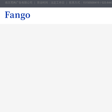
南京梵构广告有限公司 | 营业时间：法定工作日 |
联系方式：15150500419 / 025-844
跳
至
内
容