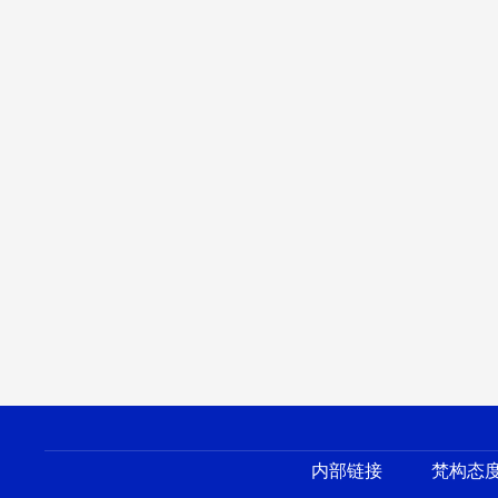
内部链接
梵构态