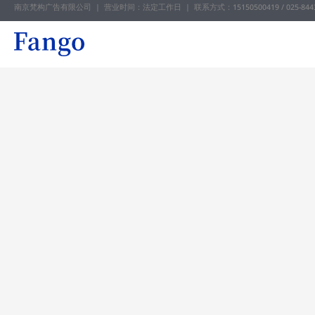
南京梵构广告有限公司 | 营业时间：法定工作日 |
联系方式：15150500419 / 025-844
跳
至
内
容