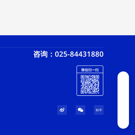
咨询：025-84431880
W
W
Z
e
e
h
i
i
i
b
x
h
o
i
u
n