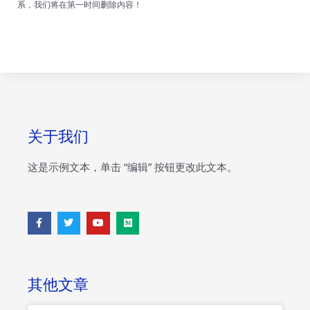
系，我们将在第一时间删除内容！
关于我们
这是示例文本，单击 “编辑” 按钮更改此文本。
F
T
Y
M
a
w
o
e
c
i
u
d
e
t
t
i
b
t
u
u
o
e
b
m
o
r
e
其他文章
k
-
f