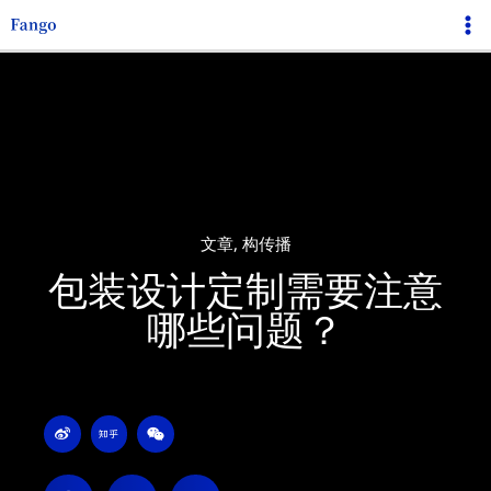
跳
Ma
至
Me
内
容
文章
,
构传播
包装设计定制需要注意
哪些问题？
W
Z
W
e
h
e
i
i
i
b
h
x
o
u
i