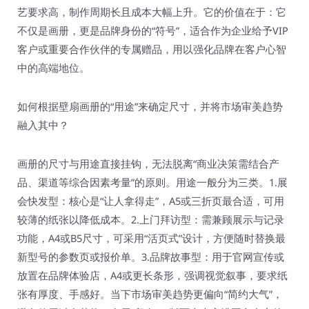
艺要求高，制作周期长且成本大幅上升。它的价值在于：它
不仅是画册，更是品牌身份的“符号”，适合作为企业给予VIP
客户或重要合作伙伴的专属赠品，用以强化品牌在客户心智
中的高端地位。
如何根据壁扇画册的“用途”来确定尺寸，并将市场审美趋势
融入其中？
画册的尺寸与用途直接挂钩，无法脱离“商业决策需结合产
品、渠道等综合因素考量”的原则。用途一般分为三类。1.展
会快发型：核心是“让人拿得走”，A5或三折页最合适，可用
较薄的纸张以降低成本。2.上门拜访型：需兼顾展示与记录
功能，A4或B5尺寸，可采用“活页式”设计，方便随时替换最
新型号的参数页或报价单。3.品牌故事型：用于官网宣传或
放置在品牌体验店，A4或更长条形，强调视觉叙事，要求纸
张有厚度、手感好。当下市场审美趋势更偏向“简约大气”，