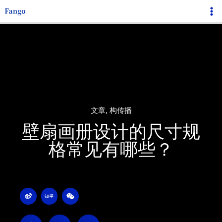
跳
Ma
至
Me
内
容
文章
,
构传播
壁扇画册设计的尺寸规
格常见有哪些？
W
Z
W
e
h
e
i
i
i
b
h
x
o
u
i