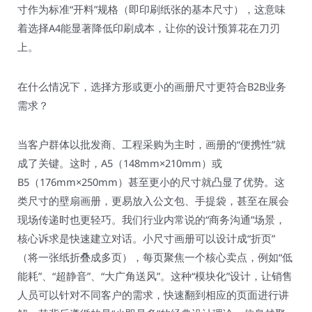
寸作为标准“开料”规格（即印刷纸张的基本尺寸），这意味
着选择A4能显著降低印刷成本，让你的设计预算花在刀刃
上。
在什么情况下，选择方形或更小的画册尺寸更符合B2B业务
需求？
当客户群体以批发商、工程采购为主时，画册的“便携性”就
成了关键。这时，A5（148mm×210mm）或
B5（176mm×250mm）甚至更小的尺寸就凸显了优势。这
类尺寸的壁扇画册，更易放入公文包、手提袋，甚至在展会
现场传递时也更轻巧。我们行业内常说的“商务沟通”场景，
核心诉求是快速建立对话。小尺寸画册可以设计成“折页”
（将一张纸折叠成多页），每页聚焦一个核心卖点，例如“低
能耗”、“超静音”、“大广角送风”。这种“模块化”设计，让销售
人员可以针对不同客户的需求，快速翻到相应的页面进行讲