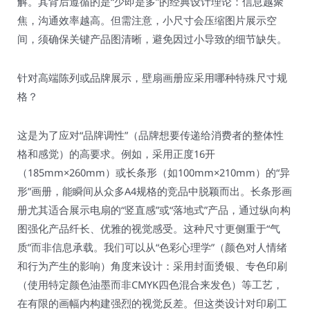
解。其背后遵循的是“少即是多”的经典设计理论：信息越聚
焦，沟通效率越高。但需注意，小尺寸会压缩图片展示空
间，须确保关键产品图清晰，避免因过小导致的细节缺失。
针对高端陈列或品牌展示，壁扇画册应采用哪种特殊尺寸规
格？
这是为了应对“品牌调性”（品牌想要传递给消费者的整体性
格和感觉）的高要求。例如，采用正度16开
（185mm×260mm）或长条形（如100mm×210mm）的“异
形”画册，能瞬间从众多A4规格的竞品中脱颖而出。长条形画
册尤其适合展示电扇的“竖直感”或“落地式”产品，通过纵向构
图强化产品纤长、优雅的视觉感受。这种尺寸更侧重于“气
质”而非信息承载。我们可以从“色彩心理学”（颜色对人情绪
和行为产生的影响）角度来设计：采用封面烫银、专色印刷
（使用特定颜色油墨而非CMYK四色混合来发色）等工艺，
在有限的画幅内构建强烈的视觉反差。但这类设计对印刷工