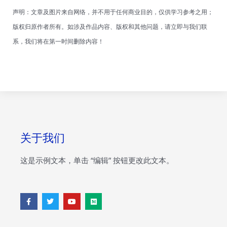
声明：文章及图片来自网络，并不用于任何商业目的，仅供学习参考之用；
版权归原作者所有。如涉及作品内容、版权和其他问题，请立即与我们联
系，我们将在第一时间删除内容！
关于我们
这是示例文本，单击 “编辑” 按钮更改此文本。
F
T
Y
M
a
w
o
e
c
i
u
d
e
t
t
i
b
t
u
u