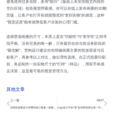
避免使用过多花纹，多用“留白”（版面上未安排图文内容的
空白区域）创造视觉呼吸感。你可以在线上发布画册的3D翻
页版，让客户在打开前就能预览到“拿到实物”的感觉，这种
“视觉还原”能有效降低客户决策的心理门槛。
选择壁扇画册的尺寸，本质上是在“功能性”与“美学性”之间寻
找平衡。没有完美的唯一解，只有最符合你当前业务阶段的
“最优解”。梵构设计建议你先明确画册主要的投放渠道与目
标客户，再参考以上对比，做出理性选择。在正式批量印刷
前，务必制作一份实物尺寸的“打样”（样品），用双手体感
去决策，这是最可靠的视觉管理方法。
其他文章
Prev
Ne
上一篇
NEXT
洗鞋机画册设计有哪些核心要素—画册设计
Logo设计中的“形”如何影响受众第一印象？—logo设计