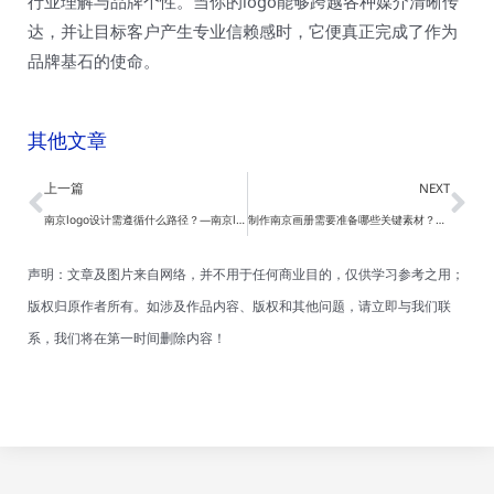
行业理解与品牌个性。当你的logo能够跨越各种媒介清晰传
达，并让目标客户产生专业信赖感时，它便真正完成了作为
品牌基石的使命。
其他文章
Prev
Ne
上一篇
NEXT
南京logo设计需遵循什么路径？—南京logo设计
制作南京画册需要准备哪些关键素材？—南京画册设计
声明：文章及图片来自网络，并不用于任何商业目的，仅供学习参考之用；
版权归原作者所有。如涉及作品内容、版权和其他问题，请立即与我们联
系，我们将在第一时间删除内容！