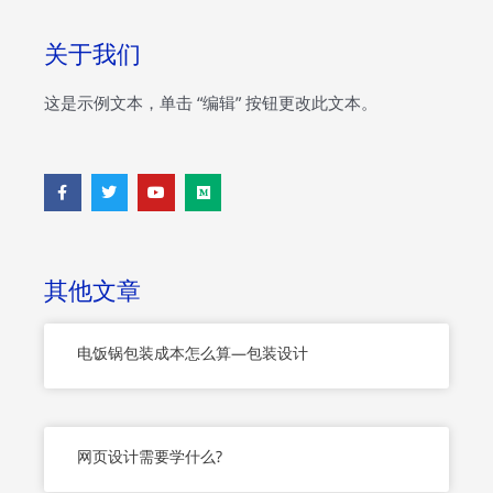
关于我们
这是示例文本，单击 “编辑” 按钮更改此文本。
F
T
Y
M
a
w
o
e
c
i
u
d
e
t
t
i
b
t
u
u
o
e
b
m
o
r
e
其他文章
k
-
f
电饭锅包装成本怎么算—包装设计
网页设计需要学什么?