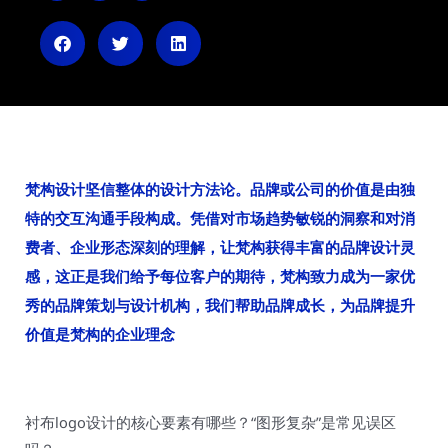
i
i
i
b
h
x
o
u
i
n
梵构设计坚信整体的设计方法论。品牌或公司的价值是由独
特的交互沟通手段构成。凭借对市场趋势敏锐的洞察和对消
费者、企业形态深刻的理解，让梵构获得丰富的品牌设计灵
感，这正是我们给予每位客户的期待，梵构致力成为一家优
秀的品牌策划与设计机构，我们帮助品牌成长，为品牌提升
价值是梵构的企业理念
衬布logo设计的核心要素有哪些？“图形复杂”是常见误区