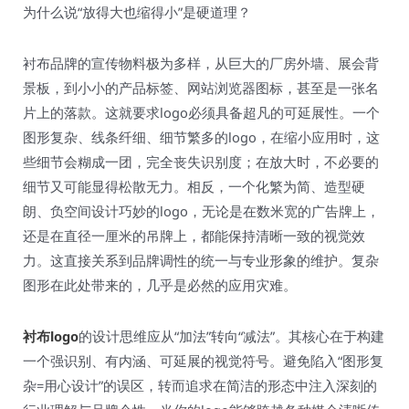
为什么说“放得大也缩得小”是硬道理？
衬布品牌的宣传物料极为多样，从巨大的厂房外墙、展会背
景板，到小小的产品标签、网站浏览器图标，甚至是一张名
片上的落款。这就要求logo必须具备超凡的可延展性。一个
图形复杂、线条纤细、细节繁多的logo，在缩小应用时，这
些细节会糊成一团，完全丧失识别度；在放大时，不必要的
细节又可能显得松散无力。相反，一个化繁为简、造型硬
朗、负空间设计巧妙的logo，无论是在数米宽的广告牌上，
还是在直径一厘米的吊牌上，都能保持清晰一致的视觉效
力。这直接关系到品牌调性的统一与专业形象的维护。复杂
图形在此处带来的，几乎是必然的应用灾难。
衬布logo
的设计思维应从“加法”转向“减法”。其核心在于构建
一个强识别、有内涵、可延展的视觉符号。避免陷入“图形复
杂=用心设计”的误区，转而追求在简洁的形态中注入深刻的