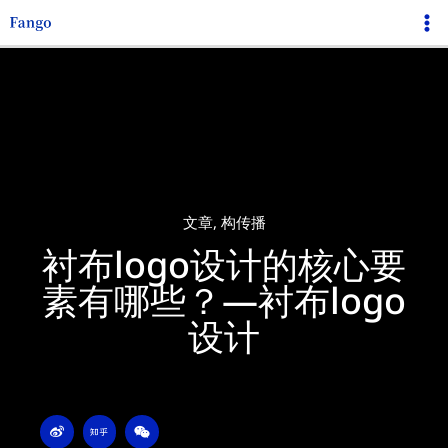
跳
Ma
至
Me
内
容
文章
,
构传播
衬布logo设计的核心要
素有哪些？—衬布logo
设计
W
Z
W
e
h
e