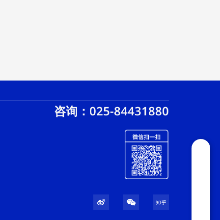
咨询：025-84431880
W
W
Z
e
e
h
i
i
i
b
x
h
o
i
u