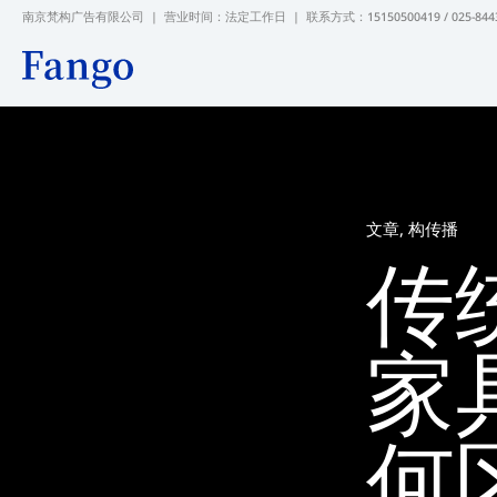
跳
南京梵构广告有限公司 | 营业时间：法定工作日 |
联系方式：15150500419 / 025-844
至
内
容
文章
,
构传播
传
家
何