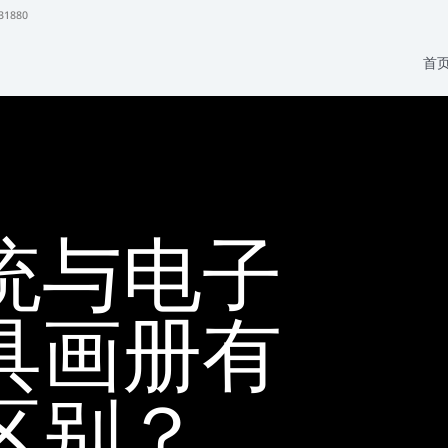
31880
首
统与电子
具画册有
区别？