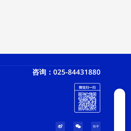
咨询：025-84431880
W
W
Z
e
e
h
i
i
i
b
x
h