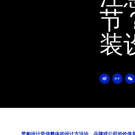
节
装
W
Z
W
e
h
e
i
i
i
b
h
x
o
u
i
n
梵构设计坚信整体的设计方法论。品牌或公司的价值