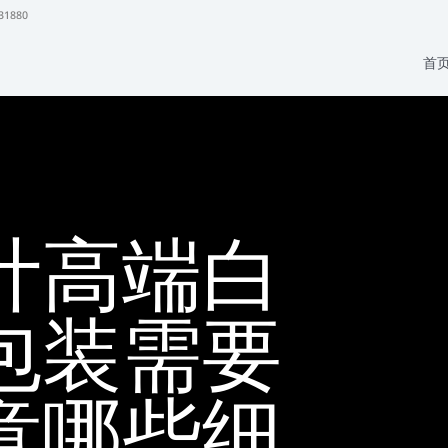
31880
首
计高端白
包装需要
意哪些细