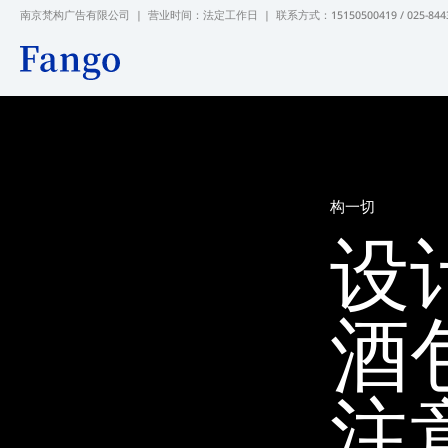
跳
南京梵构广告有限公司 | 营业时间：法定工作日 |
联系方式：15150500419 / 025-844
至
内
容
构一切
设
酒
注