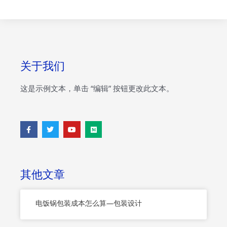
关于我们
这是示例文本，单击 “编辑” 按钮更改此文本。
F
T
Y
M
a
w
o
e
c
i
u
d
e
t
t
i
b
t
u
u
o
e
b
m
o
r
e
其他文章
k
-
f
电饭锅包装成本怎么算—包装设计