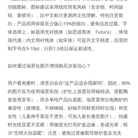
功能图标。图标建议采用线性简笔风格（安全锁、时间旋
钮、童锁等），比中文标注更易跨文化理解。特别注意留
白：产品四周保留至少版心15%的留白，避免信息过载。字
体选择上，标题用无衬线体（如思源黑体、Futura），体现
现代感；内文用衬线体（如宋体）可提升文字精度，但需控
制字号在9-10pt，行距1.5倍以保证易读性。
如何通过场景化图片增强购买决策信心？
用户看画册时，潜意识会在“这产品适合我家吗”。因此，80%
的图片应为使用场景实拍（炉灶上放置珐琅锅炖汤、搭配陶
瓷壶煮茶等），而非单纯产品白底图。场景需突出电陶炉的
兼容性（玻璃壶、不锈钢锅、砂锅不同材质同时出现）和安
全性（儿童伸手靠近不烫伤，可加入家长微笑图片）。拍摄
时光线宜柔不宜硬：用侧逆光打亮炉盘边缘，形成光晕，暗
示“无明火但温暖”。注意：避免过度修图导致炉盘反光失