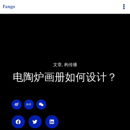
跳
Ma
至
Me
内
容
文章
,
构传播
电陶炉画册如何设计？
W
Z
W
e
h
e
i
i
i
b
h
x
o
u
i
n