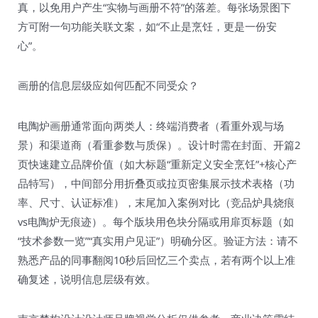
真，以免用户产生“实物与画册不符”的落差。每张场景图下
方可附一句功能关联文案，如“不止是烹饪，更是一份安
心”。
画册的信息层级应如何匹配不同受众？
电陶炉画册通常面向两类人：终端消费者（看重外观与场
景）和渠道商（看重参数与质保）。设计时需在封面、开篇2
页快速建立品牌价值（如大标题“重新定义安全烹饪”+核心产
品特写），中间部分用折叠页或拉页密集展示技术表格（功
率、尺寸、认证标准），末尾加入案例对比（竞品炉具烧痕
vs电陶炉无痕迹）。每个版块用色块分隔或用扉页标题（如
“技术参数一览”“真实用户见证”）明确分区。验证方法：请不
熟悉产品的同事翻阅10秒后回忆三个卖点，若有两个以上准
确复述，说明信息层级有效。