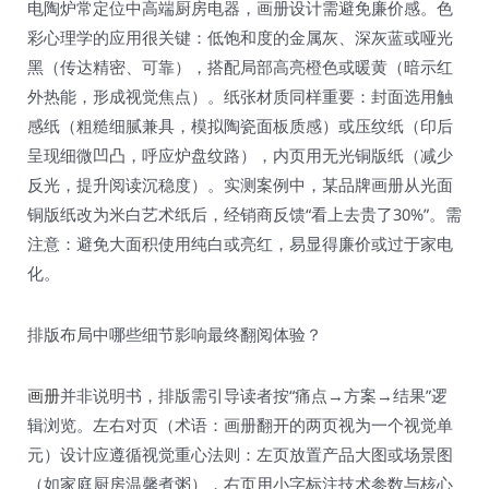
电陶炉常定位中高端厨房电器，画册设计需避免廉价感。色
彩心理学的应用很关键：低饱和度的金属灰、深灰蓝或哑光
黑（传达精密、可靠），搭配局部高亮橙色或暖黄（暗示红
外热能，形成视觉焦点）。纸张材质同样重要：封面选用触
感纸（粗糙细腻兼具，模拟陶瓷面板质感）或压纹纸（印后
呈现细微凹凸，呼应炉盘纹路），内页用无光铜版纸（减少
反光，提升阅读沉稳度）。实测案例中，某品牌画册从光面
铜版纸改为米白艺术纸后，经销商反馈“看上去贵了30%”。需
注意：避免大面积使用纯白或亮红，易显得廉价或过于家电
化。
排版布局中哪些细节影响最终翻阅体验？
画册
并非说明书，排版需引导读者按“痛点→方案→结果”逻
辑浏览。左右对页（术语：画册翻开的两页视为一个视觉单
元）设计应遵循视觉重心法则：左页放置产品大图或场景图
（如家庭厨房温馨煮粥），右页用小字标注技术参数与核心