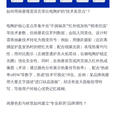
如何用画册视觉语言突出电陶炉的“技术差异点”？
电陶炉核心卖点常集中在“不挑锅具”“红外线加热”“精准控温”
等技术参数，但画册若仅罗列数据，会陷入同质化。设计时
需将抽象技术转化为视觉符号：例如，用微距摄影（近距离
捕捉炉盘发热时的橙红光晕，配合细腻光斑）表现热量均匀
性；用对比图示（左侧普通炉具火焰晃动，右侧电陶炉稳定
光圈）强化安全性。同时，在画册扉页或跨页插入红外热成
像图（术语：通过颜色分布展示热量传导效率），配合“热效
率≥85%”等数字，形成“技术可视化”冲击。反例：某品牌画册
用大量文字描述“进口钛晶面板”，却没有放大面板纹理特
写，导致用户对核心优势记忆模糊。
画册色彩与材质如何建立“专业厨房”品牌调性？