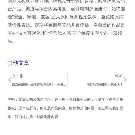
南京梵构设计设计师品牌视觉分析仅供参考，商业决策需结
合产品、渠道等综合因素考量。设计电陶炉画册时，始终围
绕“安全、精准、兼容”三大原则展开视觉叙事，避免陷入纯
装饰性表达。定期将画册与竞品并置评估，看自己的作品是
否在“技术可视化”和“情景代入感”两个维度中至少占一项领
先。
其他文章
Prev
Ne
上一篇
NEXT
南京画册设计如何提升品牌感？—画册设计
南京功能画册尺寸选多大？
声明：文章及图片来自网络，并不用于任何商业目的，仅供学习参考之用；
版权归原作者所有。如涉及作品内容、版权和其他问题，请立即与我们联
系，我们将在第一时间删除内容！