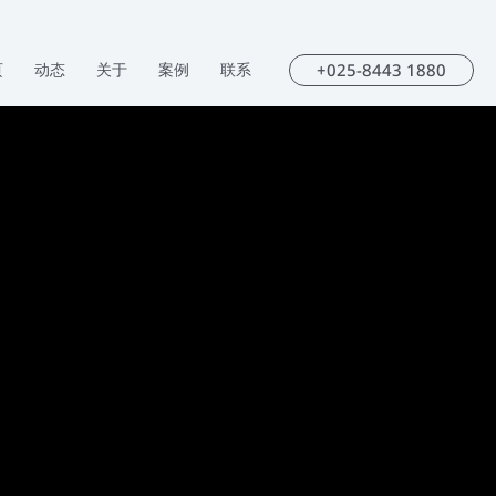
+025-8443 1880
页
动态
关于
案例
联系