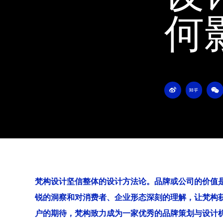
何
W
Z
W
e
h
e
i
i
i
b
h
x
o
u
i
n
梵构设计坚信整体的设计方法论。品牌或公司的价值
锐的洞察和对消费者、企业形态深刻的理解，让梵构
户的期待，梵构致力成为一家优秀的品牌策划与设计