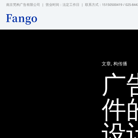
跳
南京梵构广告有限公司 | 营业时间：法定工作日 |
联系方式：15150500419 / 025-844
至
内
容
文章
,
构传播
广
件
设