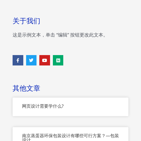
关于我们
这是示例文本，单击 “编辑” 按钮更改此文本。
F
T
Y
M
a
w
o
e
c
i
u
d
e
t
t
i
b
t
u
u
o
e
b
m
o
r
e
其他文章
k
-
f
网页设计需要学什么?
南京蒸蛋器环保包装设计有哪些可行方案？—包装
设计