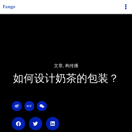
跳
Ma
至
Me
内
容
文章
,
构传播
如何设计奶茶的包装？
W
Z
W
e
h
e
i
i
i
b
h
x
o
u
i
n