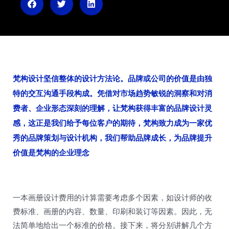
n
梵构设计坚信整体的设计方法论。品牌或公司的价值是由独
特的交互沟通手段构成。凭借对市场趋势敏锐的洞察和对消
费者、企业形态深刻的理解，让梵构获得丰富的品牌设计灵
感，这正是我们给予每位客户的期待，梵构致力成为一家优
秀的品牌策划与设计机构，我们帮助品牌成长，为品牌提升
价值是梵构的企业理念
一本画册设计费用的计算需要考虑多个因素，如设计师的收
费标准、画册的内容、数量、印刷和装订等因素。因此，无
法简单地给出一个标准的价格。接下来，将分别讲解几个方