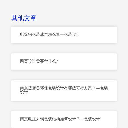
e
t
t
i
b
t
u
u
o
e
b
m
o
r
e
其他文章
k
-
f
电饭锅包装成本怎么算—包装设计
网页设计需要学什么?
南京蒸蛋器环保包装设计有哪些可行方案？—包装
设计
南京电压力锅包装结构如何设计？—包装设计