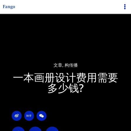
跳
Ma
至
Me
内
容
文章
,
构传播
一本画册设计费用需要
多少钱?
W
Z
W
e
h
e
i
i
i
b
h
x
o
u
i