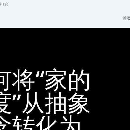
31880
首
何将“家的
度”从抽象
念转化为