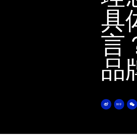
具
言
品
W
Z
W
e
h
e
i
i
i
b
h
x
o
u
i
n