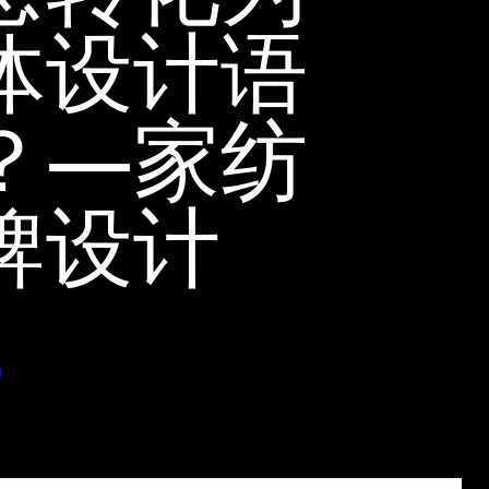
体设计语
？—家纺
牌设计