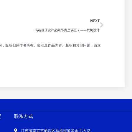
Next
NEXT
高端画册设计必须昂贵是误区？——梵构设计
用；版权归原作者所有。如涉及作品内容、版权和其他问题，请立
度
联系方式
江苏省南京市栖霞区马群街道紫金工坊12