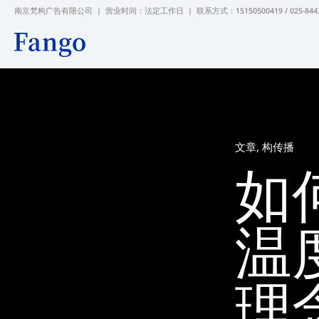
跳
南京梵构广告有限公司 | 营业时间：法定工作日 |
联系方式：15150500419 / 025-844
至
内
容
文章
,
构传播
如
温
理