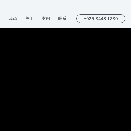
+025-8443 1880
页
动态
关于
案例
联系