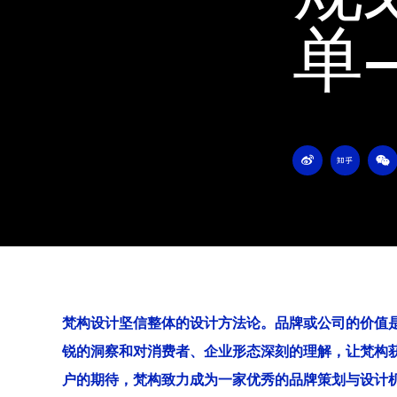
单
W
Z
W
e
h
e
i
i
i
b
h
x
o
u
i
n
梵构设计坚信整体的设计方法论。品牌或公司的价值
锐的洞察和对消费者、企业形态深刻的理解，让梵构
户的期待，梵构致力成为一家优秀的品牌策划与设计