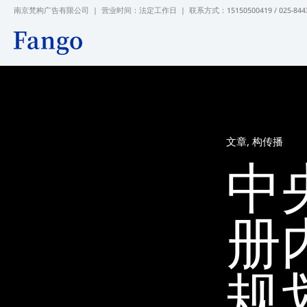
跳
南京梵构广告有限公司 | 营业时间：法定工作日 |
联系方式：15150500419 / 025-844
至
内
容
文章
,
构传播
中
册
规