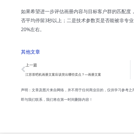
如果希望进一步评估画册内容与目标客户群的匹配度
否平均停留3秒以上；二是技术参数页是否能被非专
20%左右。
其他文章
Prev
上一篇
江苏茶吧机画册文案应该突出哪些卖点？—画册文案
声明：文章及图片来自网络，并不用于任何商业目的，仅供学习参考之
即与我们联系，我们将在第一时间删除内容！