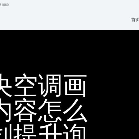
31880
首
央空调画
内容怎么
划提升询