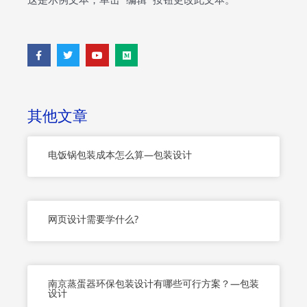
F
T
Y
M
a
w
o
e
c
i
u
d
e
t
t
i
b
t
u
u
o
e
b
m
o
r
e
其他文章
k
-
f
电饭锅包装成本怎么算—包装设计
网页设计需要学什么?
南京蒸蛋器环保包装设计有哪些可行方案？—包装
设计