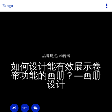
跳
Ma
至
Me
内
容
品牌观点
,
构传播
如何设计能有效展示卷
帘功能的画册？—画册
设计
W
Z
W
e
h
e