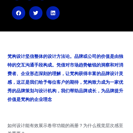
i
i
i
b
h
x
o
u
i
n
梵构设计坚信整体的设计方法论。品牌或公司的价值是由独
特的交互沟通手段构成。凭借对市场趋势敏锐的洞察和对消
费者、企业形态深刻的理解，让梵构获得丰富的品牌设计灵
感，这正是我们给予每位客户的期待，梵构致力成为一家优
秀的品牌策划与设计机构，我们帮助品牌成长，为品牌提升
价值是梵构的企业理念
如何设计能有效展示卷帘功能的画册？为什么视觉层次感至