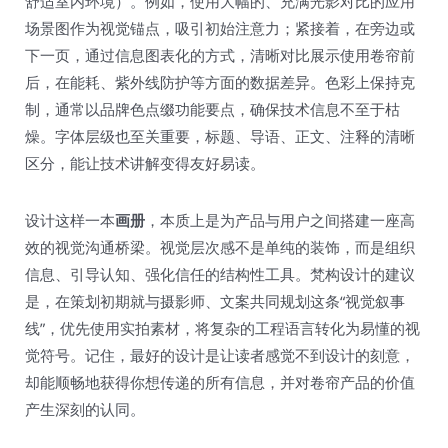
舒适室内环境）。例如，使用大幅的、充满光影对比的应用
场景图作为视觉锚点，吸引初始注意力；紧接着，在旁边或
下一页，通过信息图表化的方式，清晰对比展示使用卷帘前
后，在能耗、紫外线防护等方面的数据差异。色彩上保持克
制，通常以品牌色点缀功能要点，确保技术信息不至于枯
燥。字体层级也至关重要，标题、导语、正文、注释的清晰
区分，能让技术讲解变得友好易读。
设计这样一本
画册
，本质上是为产品与用户之间搭建一座高
效的视觉沟通桥梁。视觉层次感不是单纯的装饰，而是组织
信息、引导认知、强化信任的结构性工具。梵构设计的建议
是，在策划初期就与摄影师、文案共同规划这条“视觉叙事
线”，优先使用实拍素材，将复杂的工程语言转化为易懂的视
觉符号。记住，最好的设计是让读者感觉不到设计的刻意，
却能顺畅地获得你想传递的所有信息，并对卷帘产品的价值
产生深刻的认同。