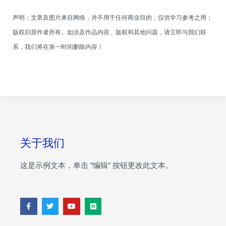
声明：文章及图片来自网络，并不用于任何商业目的，仅供学习参考之用；
版权归原作者所有。如涉及作品内容、版权和其他问题，请立即与我们联
系，我们将在第一时间删除内容！
关于我们
这是示例文本，单击 “编辑” 按钮更改此文本。
F
T
Y
M
a
w
o
e
c
i
u
d
e
t
t
i