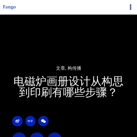
跳
Ma
至
Me
内
容
文章
,
构传播
电磁炉画册设计从构思
到印刷有哪些步骤？
W
Z
W
e
h
e
i
i
i
b
h
x
o
u
i