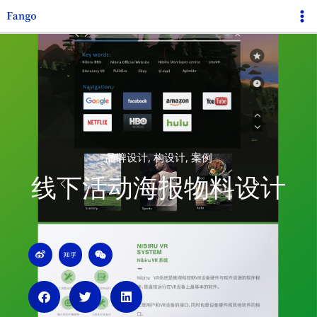
跳
Ma
至
Me
内
容
品牌设计
,
构设计
,
案例
线下活动海报物料设计
W
Z
W
e
h
e
i
i
i
b
h
x
o
u
i
n