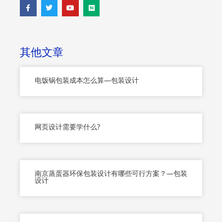
F
T
Y
M
a
w
o
e
c
i
u
d
e
t
t
i
b
t
u
u
o
e
b
m
o
r
e
其他文章
k
-
f
电饭锅包装成本怎么算—包装设计
网页设计需要学什么?
南京蒸蛋器环保包装设计有哪些可行方案？—包装
设计