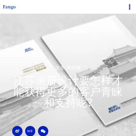
跳
Ma
至
Me
内
容
文章
,
构传播
江苏画册设计要怎样才
能获得更多的客户青睐
和支持呢?
W
Z
W
e
h
e