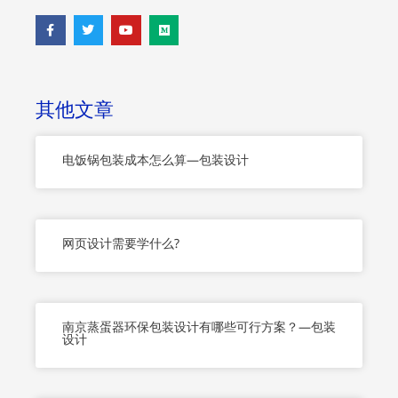
F
T
Y
M
a
w
o
e
c
i
u
d
e
t
t
i
b
t
u
u
o
e
b
m
o
r
e
其他文章
k
-
f
电饭锅包装成本怎么算—包装设计
网页设计需要学什么?
南京蒸蛋器环保包装设计有哪些可行方案？—包装
设计