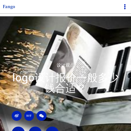
跳
Ma
至
Me
内
容
设计观点
logo设计报价一般多少
钱合适？
W
Z
W
e
h
e
i
i
i
b
h
x
o
u
i