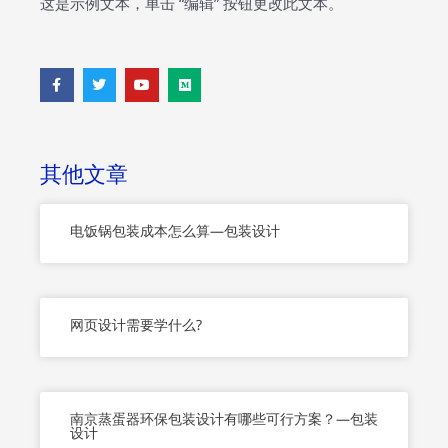
这是示例文本，单击 “编辑” 按钮更改此文本。
F
T
Y
M
a
w
o
e
c
i
u
d
e
t
t
i
b
t
u
u
o
e
b
m
o
r
e
其他文章
k
-
f
电饭锅包装成本怎么算—包装设计
网页设计需要学什么?
南京蒸蛋器环保包装设计有哪些可行方案？—包装
设计