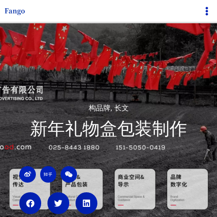
跳
Ma
至
Me
内
容
构品牌
,
长文
新年礼物盒包装制作
W
Z
W
e
h
e
i
i
i
b
h
x
o
u
i
n