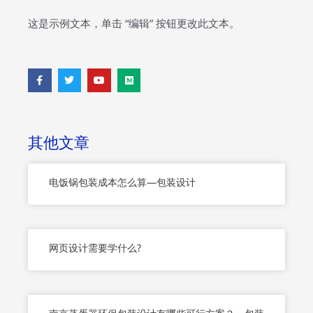
这是示例文本，单击 “编辑” 按钮更改此文本。
F
T
Y
M
a
w
o
e
c
i
u
d
e
t
t
i
b
t
u
u
o
e
b
m
o
r
e
其他文章
k
-
f
电饭锅包装成本怎么算—包装设计
网页设计需要学什么?