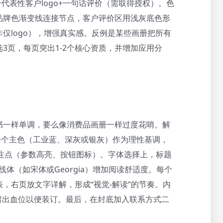
个代表性客户logo+一句话评价（需取得授权）。色
品牌色渐变线连接节点，客户评价区用浅灰底色形
仅logo），增强真实感。反例是某些画册把所有
3页，每页突出1-2个核心资质，并增加应用分
书一样单调，要么像消费品画册一样过度花哨。解
一个主色（工业蓝、深灰或银灰）作为理性基调，
关注点（参数高亮、按钮图标）。字体选择上，标题
衬线体（如宋体或Georgia）增加阅读舒适度。每个
，右页放文字详解，形成“视觉-解读”的节奏。内
预留出血位以便装订。最后，在封底加入联系方式二