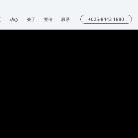
+025-8443 1880
页
动态
关于
案例
联系