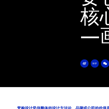
核
—
W
Z
W
e
h
e
i
i
i
b
h
x
o
u
i
n
梵构设计坚信整体的设计方法论。品牌或公司的价值