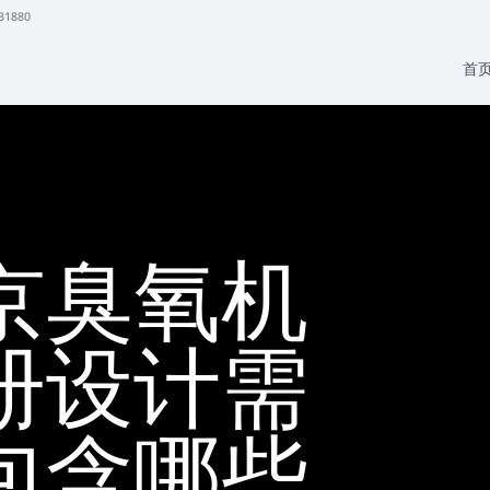
31880
首
京臭氧机
册设计需
包含哪些