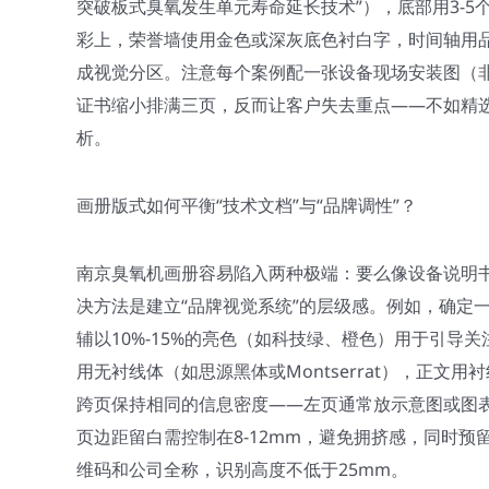
突破板式臭氧发生单元寿命延长技术”），底部用3-5
彩上，荣誉墙使用金色或深灰底色衬白字，时间轴用
成视觉分区。注意每个案例配一张设备现场安装图（非
证书缩小排满三页，反而让客户失去重点——不如精选
析。
画册版式如何平衡“技术文档”与“品牌调性”？
南京臭氧机画册容易陷入两种极端：要么像设备说明
决方法是建立“品牌视觉系统”的层级感。例如，确定
辅以10%-15%的亮色（如科技绿、橙色）用于引导
用无衬线体（如思源黑体或Montserrat），正文用
跨页保持相同的信息密度——左页通常放示意图或图表
页边距留白需控制在8-12mm，避免拥挤感，同时
维码和公司全称，识别高度不低于25mm。