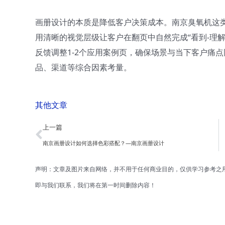
画册设计的本质是降低客户决策成本。南京臭氧机这类
用清晰的视觉层级让客户在翻页中自然完成“看到-理
反馈调整1-2个应用案例页，确保场景与当下客户痛
品、渠道等综合因素考量。
其他文章
Prev
上一篇
南京画册设计如何选择色彩搭配？—南京画册设计
声明：文章及图片来自网络，并不用于任何商业目的，仅供学习参考之
即与我们联系，我们将在第一时间删除内容！