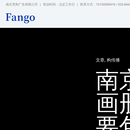
跳
南京梵构广告有限公司 | 营业时间：法定工作日 |
联系方式：15150500419 / 025-844
至
内
容
文章
,
构传播
南
画
要