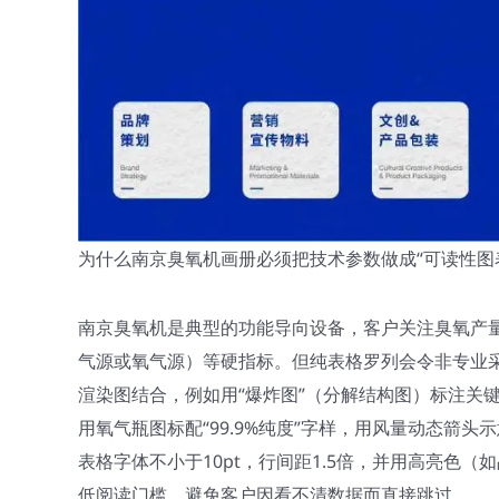
为什么南京臭氧机画册必须把技术参数做成“可读性图
南京臭氧机是典型的功能导向设备，客户关注臭氧产量（
气源或氧气源）等硬指标。但纯表格罗列会令非专业
渲染图结合，例如用“爆炸图”（分解结构图）标注关
用氧气瓶图标配“99.9%纯度”字样，用风量动态箭
表格字体不小于10pt，行间距1.5倍，并用高亮色
低阅读门槛，避免客户因看不清数据而直接跳过。