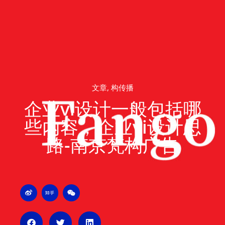
跳
至
内
容
文章
,
构传播
企业vi设计一般包括哪
些内容，企业vi设计思
路-南京梵构广告
W
Z
W
e
h
e
i
i
i
b
h
x
o
u
i
n