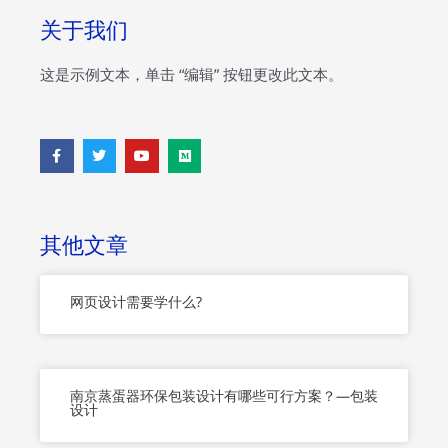
关于我们
这是示例文本，单击 “编辑” 按钮更改此文本。
F
T
Y
M
a
w
o
e
c
i
u
d
e
t
t
i
b
t
u
u
o
e
b
m
o
r
e
其他文章
k
-
f
网页设计需要学什么?
南京蒸蛋器环保包装设计有哪些可行方案？—包装
设计