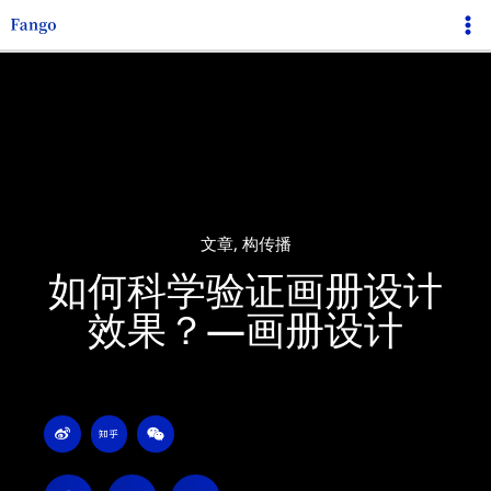
跳
Ma
至
Me
内
容
文章
,
构传播
如何科学验证画册设计
效果？—画册设计
W
Z
W
e
h
e
i
i
i
b
h
x
o
u
i