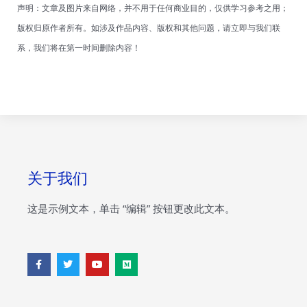
声明：文章及图片来自网络，并不用于任何商业目的，仅供学习参考之用；
版权归原作者所有。如涉及作品内容、版权和其他问题，请立即与我们联
系，我们将在第一时间删除内容！
关于我们
这是示例文本，单击 “编辑” 按钮更改此文本。
F
T
Y
M
a
w
o
e
c
i
u
d
e
t
t
i
b
t
u
u
o
e
b
m