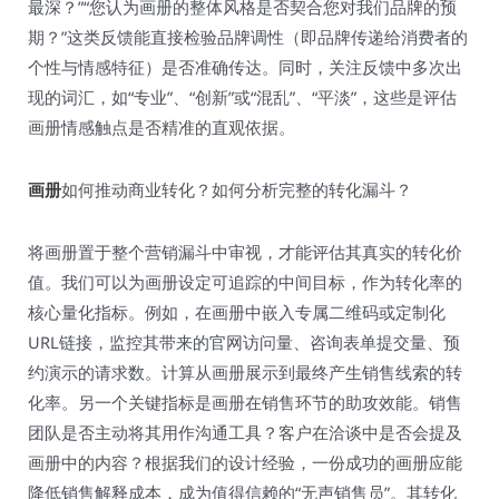
最深？”“您认为画册的整体风格是否契合您对我们品牌的预
期？”这类反馈能直接检验品牌调性（即品牌传递给消费者的
个性与情感特征）是否准确传达。同时，关注反馈中多次出
现的词汇，如“专业”、“创新”或“混乱”、“平淡”，这些是评估
画册情感触点是否精准的直观依据。
画册
如何推动商业转化？如何分析完整的转化漏斗？
将画册置于整个营销漏斗中审视，才能评估其真实的转化价
值。我们可以为画册设定可追踪的中间目标，作为转化率的
核心量化指标。例如，在画册中嵌入专属二维码或定制化
URL链接，监控其带来的官网访问量、咨询表单提交量、预
约演示的请求数。计算从画册展示到最终产生销售线索的转
化率。另一个关键指标是画册在销售环节的助攻效能。销售
团队是否主动将其用作沟通工具？客户在洽谈中是否会提及
画册中的内容？根据我们的设计经验，一份成功的画册应能
降低销售解释成本，成为值得信赖的“无声销售员”。其转化