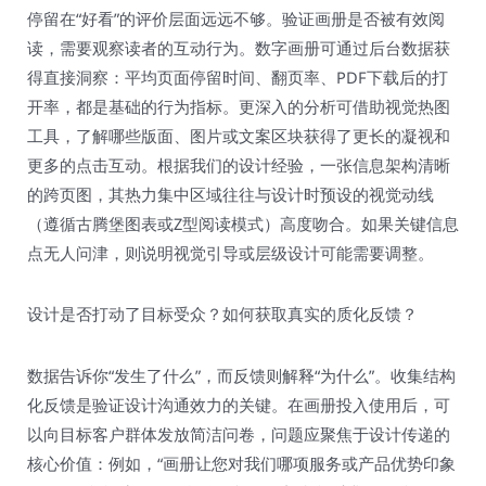
停留在“好看”的评价层面远远不够。验证画册是否被有效阅
读，需要观察读者的互动行为。数字画册可通过后台数据获
得直接洞察：平均页面停留时间、翻页率、PDF下载后的打
开率，都是基础的行为指标。更深入的分析可借助视觉热图
工具，了解哪些版面、图片或文案区块获得了更长的凝视和
更多的点击互动。根据我们的设计经验，一张信息架构清晰
的跨页图，其热力集中区域往往与设计时预设的视觉动线
（遵循古腾堡图表或Z型阅读模式）高度吻合。如果关键信息
点无人问津，则说明视觉引导或层级设计可能需要调整。
设计是否打动了目标受众？如何获取真实的质化反馈？
数据告诉你“发生了什么”，而反馈则解释“为什么”。收集结构
化反馈是验证设计沟通效力的关键。在画册投入使用后，可
以向目标客户群体发放简洁问卷，问题应聚焦于设计传递的
核心价值：例如，“画册让您对我们哪项服务或产品优势印象