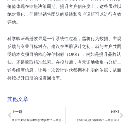
价值体现在缩短决策周期、提升客户信任度上，这些虽难以
绝对量化，但通过销售团队的反馈和客户调研可以进行有效
评估。
科学验证画册效果是一个系统性过程，需将行为数据、主观
反馈与商业目标对齐。建议在画册设计之初，就与客户共同
明确本次项目的核心评估指标（OKR），例如是提升品牌认
知、还是获取精准线索。在投放后，有意识地收集与分析上
述多维度信息，让每一次设计迭代都拥有扎实的依据，从而
持续提升画册的投资回报率。
其他文章
Prev
Ne
上一篇
NEXT
画册中必须展示哪些技术参数？—画册设计
好看”就是好画册吗？—画册设计