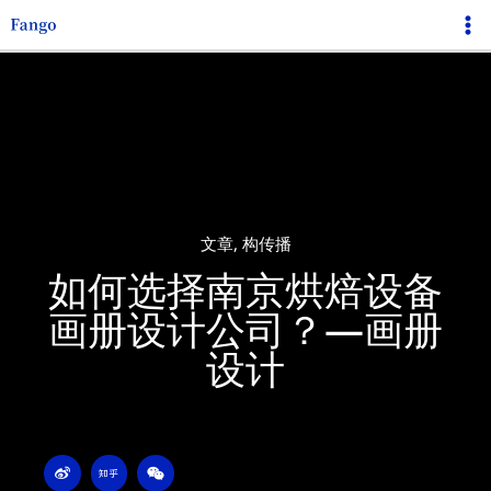
跳
Ma
至
Me
内
容
文章
,
构传播
如何选择南京烘焙设备
画册设计公司？—画册
设计
W
Z
W
e
h
e