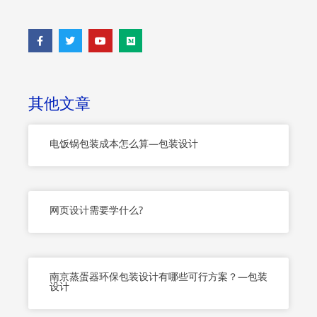
F
T
Y
M
a
w
o
e
c
i
u
d
e
t
t
i
b
t
u
u
o
e
b
m
o
r
e
其他文章
k
-
f
电饭锅包装成本怎么算—包装设计
网页设计需要学什么?
南京蒸蛋器环保包装设计有哪些可行方案？—包装
设计