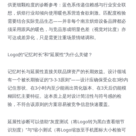
供更细颗粒度的诊断参考：蓝色系传递信赖感与行业安全联
想，烘焙行业却倾向使用暖色系营造食欲刺激。匹配度检验
需要结合实际竞品生态——并非每个南京烘焙设备品牌都必
须采用跟风的暖色，与竞品形成明显色差（视觉对比度）亦
可达成差异化，只是需更注重场景情绪调和。
Logo的“记忆时长”和“延展性”为什么关键？
记忆时长与延展性直接关联品牌资产的长期效益。设计领域
有一个被长期验证的“3-3-3原则”——设计应确保受众在3秒内
记住形状、在3小时内至少能画出简化版本、在3天后仍能模
糊回忆主要特征。这本质上是对设计简洁性与符号感的检
验，不符合该原则的方案容易被竞争信息快速覆盖。
延展性诊断可以借助“灰度测试（将Logo转为黑白查看细节
识别度）”与“缩小测试（将Logo缩放至手机图标大小检验可