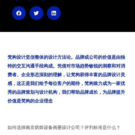
i
i
i
b
h
x
o
u
i
n
梵构设计坚信整体的设计方法论。品牌或公司的价值是由独
特的交互沟通手段构成。凭借对市场趋势敏锐的洞察和对消
费者、企业形态深刻的理解，让梵构获得丰富的品牌设计灵
感，这正是我们给予每位客户的期待，梵构致力成为一家优
秀的品牌策划与设计机构，我们帮助品牌成长，为品牌提升
价值是梵构的企业理念
如何选择
南京烘焙设备画册设计公司
？评判标准是什么？