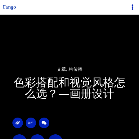
跳
Ma
至
Me
内
容
文章
,
构传播
色彩搭配和视觉风格怎
么选？—画册设计
W
Z
W
e
h
e
i
i
i
b
h
x
o
u
i