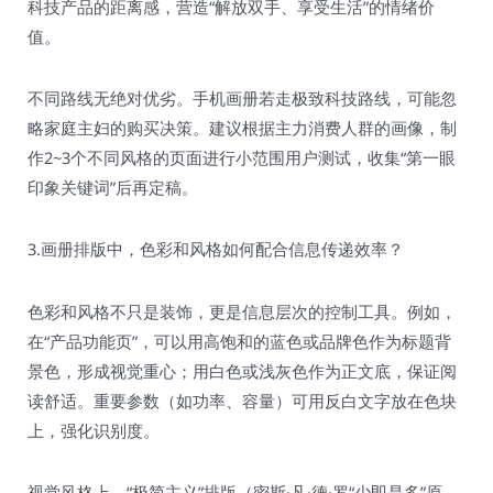
科技产品的距离感，营造“解放双手、享受生活”的情绪价
值。
不同路线无绝对优劣。手机画册若走极致科技路线，可能忽
略家庭主妇的购买决策。建议根据主力消费人群的画像，制
作2~3个不同风格的页面进行小范围用户测试，收集“第一眼
印象关键词”后再定稿。
3.画册排版中，色彩和风格如何配合信息传递效率？
色彩和风格不只是装饰，更是信息层次的控制工具。例如，
在“产品功能页”，可以用高饱和的蓝色或品牌色作为标题背
景色，形成视觉重心；用白色或浅灰色作为正文底，保证阅
读舒适。重要参数（如功率、容量）可用反白文字放在色块
上，强化识别度。
视觉风格上，“极简主义”排版（密斯·凡·德·罗“少即是多”原