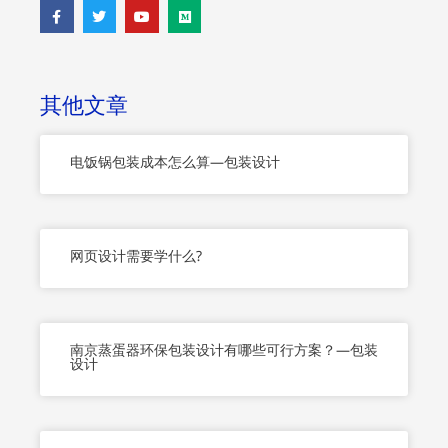
F
T
Y
M
a
w
o
e
c
i
u
d
e
t
t
i
b
t
u
u
o
e
b
m
o
r
e
其他文章
k
-
f
电饭锅包装成本怎么算—包装设计
网页设计需要学什么?
南京蒸蛋器环保包装设计有哪些可行方案？—包装
设计