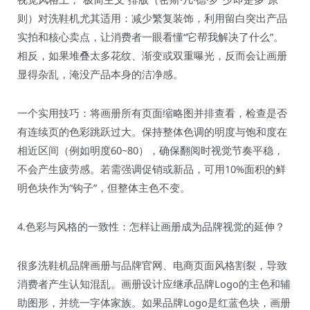
则）对洗鞋机尤其适用：减少繁复装饰，利用留白突出产品
实拍和核心卖点，让消费者一眼看懂“它帮我解决了什么”。
相反，如果堆叠太多花纹、渐变或双重曝光，反而会让画册
显得杂乱，淹没产品本身的洁净感。
一个实用技巧：将画册所有页面缩略图并排查看，检查是否
有连续页的色彩跳跃过大。保持整体色调的明度与饱和度在
相近区间（例如明度60~80），确保翻阅时视觉节奏平稳，
不会产生疲劳感。若需强调促销或新品，可用10%面积的鲜
明色块作为“钩子”，但整体主色不变。
4.色彩与风格的一致性：怎样让画册成为品牌视觉的延伸？
很多洗鞋机品牌画册与品牌官网、电商页面风格割裂，导致
消费者产生认知混乱。画册设计应继承品牌Logo的主色和辅
助图形，并统一字体家族。如果品牌Logo是红蓝色块，画册