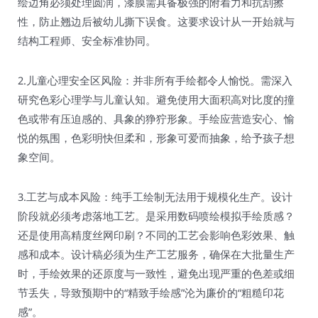
绘边角必须处理圆润，漆膜需具备极强的附着力和抗刮擦
性，防止翘边后被幼儿撕下误食。这要求设计从一开始就与
结构工程师、安全标准协同。
2.儿童心理安全区风险：并非所有手绘都令人愉悦。需深入
研究色彩心理学与儿童认知。避免使用大面积高对比度的撞
色或带有压迫感的、具象的狰狞形象。手绘应营造安心、愉
悦的氛围，色彩明快但柔和，形象可爱而抽象，给予孩子想
象空间。
3.工艺与成本风险：纯手工绘制无法用于规模化生产。设计
阶段就必须考虑落地工艺。是采用数码喷绘模拟手绘质感？
还是使用高精度丝网印刷？不同的工艺会影响色彩效果、触
感和成本。设计稿必须为生产工艺服务，确保在大批量生产
时，手绘效果的还原度与一致性，避免出现严重的色差或细
节丢失，导致预期中的“精致手绘感”沦为廉价的“粗糙印花
感”。