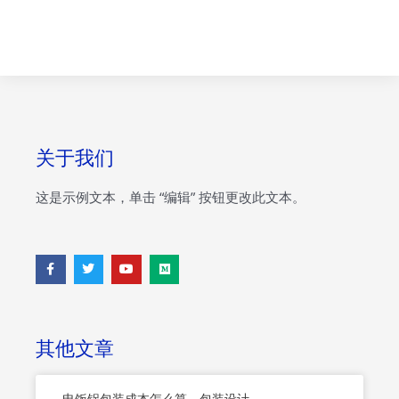
关于我们
这是示例文本，单击 “编辑” 按钮更改此文本。
F
T
Y
M
a
w
o
e
c
i
u
d
e
t
t
i
b
t
u
u
o
e
b
m
o
r
e
其他文章
k
-
f
电饭锅包装成本怎么算—包装设计