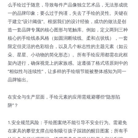
么手绘过于随意，导致每件产品像独立艺术品，无法形成统
一的品牌印象；要么过于拘谨，失去了手绘的灵性。关键在
于建立“设计阈值”。根据我们的设计经验，成功的做法是创
造一套品牌专属的核心图形与笔触库。例如，定义两到三种
核心的手绘线条风格（如圆润断续线、柔和点状线），一套
限定但灵活的色彩组合，以及几个标志性的主题元素（如云
朵、星星、小动物的简化形态）。所有手绘应用都需在此框
架内进行，确保视觉上的家族感。这遵循了格式塔原则中的
“相似性与连续性”，让多样的手绘细节能被整体感知为同一
品牌输出。
在安全与生产层面，手绘元素的应用需规避哪些“隐形陷
阱”？
1.安全规范风险：手绘图案绝不能引导不安全行为。需避免
在家具的攀登支撑点绘制吸引孩子踩踏的醒目图案；所有手