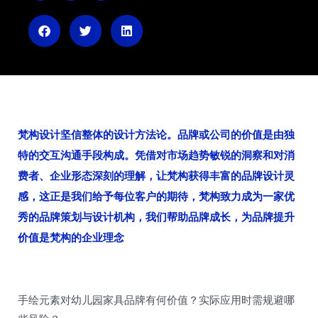
i
i
i
b
h
x
o
u
i
n
梵构设计坚信整体的设计方法论。品牌或公司的价值是由独
特的交互沟通手段构成。凭借对市场趋势敏锐的洞察和对消
费者、企业形态深刻的理解，让梵构获得丰富的品牌设计灵
感，这正是我们给予每位客户的期待，梵构致力成为一家优
秀的品牌策划与设计机构，我们帮助品牌成长，为品牌提升
价值是梵构的企业理念
手绘元素对幼儿园家具品牌有何价值？实际应用时需规避哪