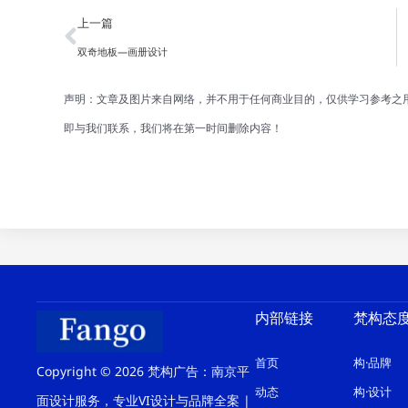
Prev
上一篇
双奇地板—画册设计
声明：文章及图片来自网络，并不用于任何商业目的，仅供学习参考之
即与我们联系，我们将在第一时间删除内容！
内部链接
梵构态
首页
构·品牌
Copyright © 2026 梵构广告：南京平
动态
构·设计
面设计服务，专业VI设计与品牌全案 |