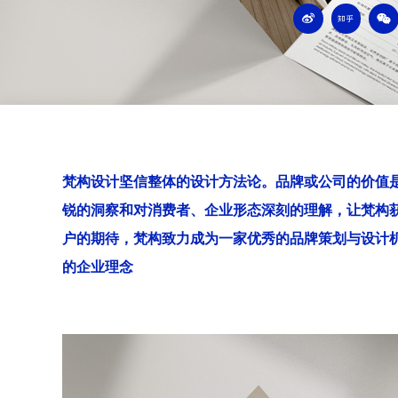
W
Z
W
e
h
e
i
i
i
b
h
x
o
u
i
n
梵构设计坚信整体的设计方法论。品牌或公司的价值
锐的洞察和对消费者、企业形态深刻的理解，让梵构
户的期待，梵构致力成为一家优秀的品牌策划与设计
的企业理念