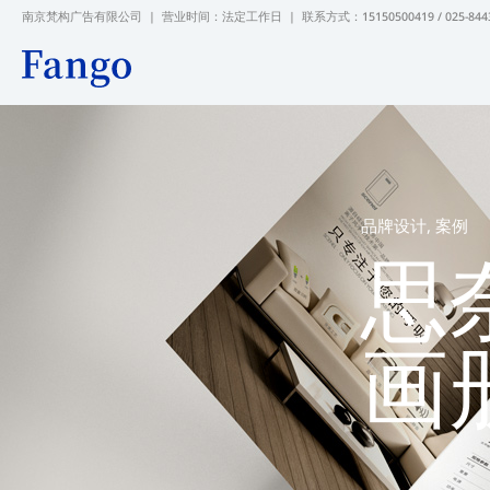
跳
南京梵构广告有限公司 | 营业时间：法定工作日 |
联系方式：15150500419 / 025-844
至
内
容
品牌设计
,
案例
思
画