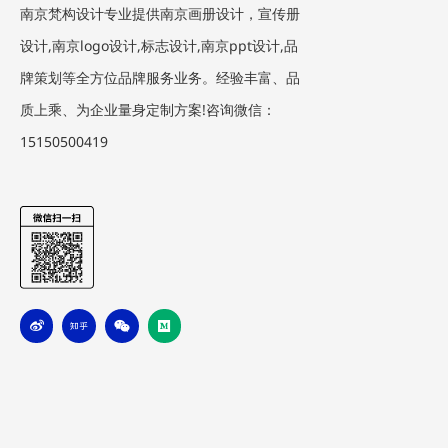
南京梵构设计专业提供南京画册设计，宣传册
设计,南京logo设计,标志设计,南京ppt设计,品
牌策划等全方位品牌服务业务。经验丰富、品
质上乘、为企业量身定制方案!咨询微信：
15150500419
W
Z
W
M
e
h
e
e
i
i
i
d
b
h
x
i
o
u
i
u
n
m