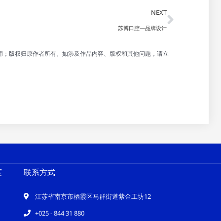
Next
NEXT
苏博口腔—品牌设计
用；版权归原作者所有。如涉及作品内容、版权和其他问题，请立
度
联系方式
江苏省南京市栖霞区马群街道紫金工坊12
+025 - 844 31 880