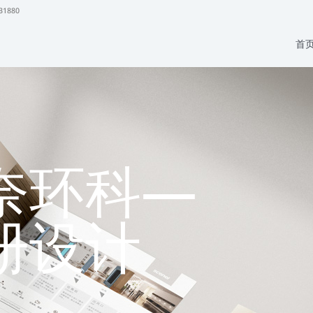
31880
首
奈环科—
册设计