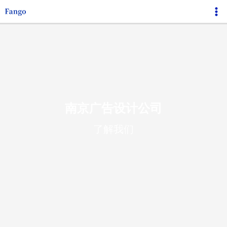
跳
Ma
至
Me
内
容
南京广告设计公司
了解我们