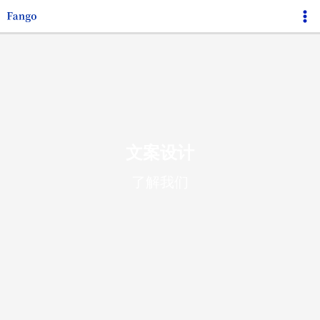
跳
Ma
至
Me
内
容
文案设计
了解我们