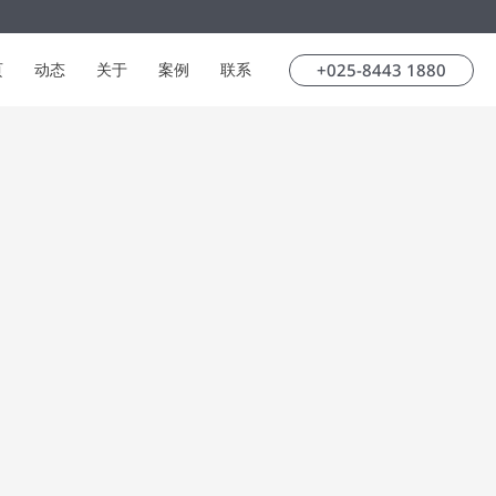
+025-8443 1880
页
动态
关于
案例
联系