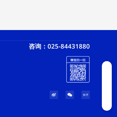
咨询：025-84431880
W
W
Z
e
e
h
i
i
i
b
x
h
o
i
u
n