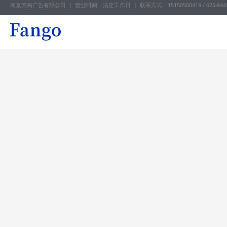
南京梵构广告有限公司 | 营业时间：法定工作日 |
联系方式：15150500419 / 025-844
跳
至
内
容