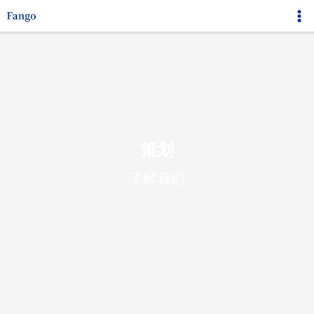
跳
Ma
至
Me
内
容
策划
了解我们