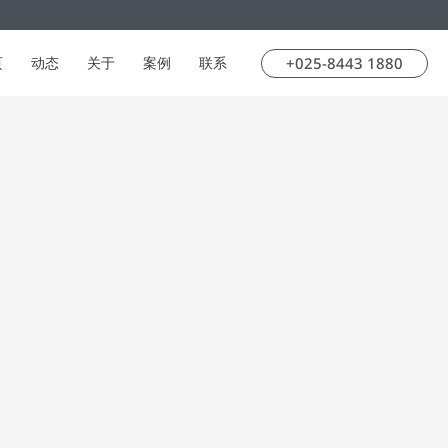
+025-8443 1880
页
动态
关于
案例
联系