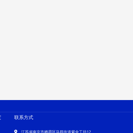
度
联系方式
江苏省南京市栖霞区马群街道紫金工坊12