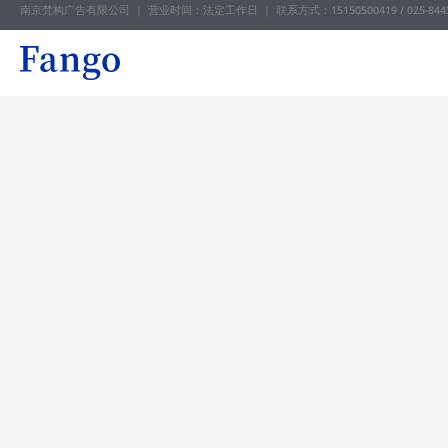
南京梵构广告有限公司 | 营业时间：法定工作日 |
联系方式：15150500419 / 025-844
跳
至
内
容