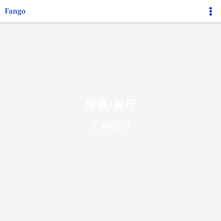
跳
Ma
至
Me
内
容
导视/展厅
了解我们