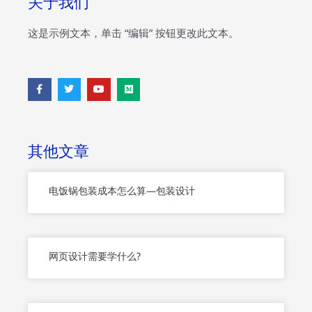
关于我们
这是示例文本，单击 “编辑” 按钮更改此文本。
F
T
Y
M
a
w
o
e
c
i
u
d
e
t
t
i
b
t
u
u
o
e
b
m
o
r
e
其他文章
k
-
f
电饭锅包装成本怎么算—包装设计
网页设计需要学什么?