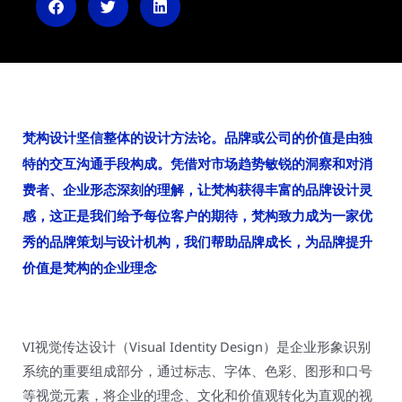
n
梵构设计坚信整体的设计方法论。品牌或公司的价值是由独
特的交互沟通手段构成。凭借对市场趋势敏锐的洞察和对消
费者、企业形态深刻的理解，让梵构获得丰富的品牌设计灵
感，这正是我们给予每位客户的期待，梵构致力成为一家优
秀的品牌策划与设计机构，我们帮助品牌成长，为品牌提升
价值是梵构的企业理念
VI视觉传达设计（Visual Identity Design）是企业形象识别
系统的重要组成部分，通过标志、字体、色彩、图形和口号
等视觉元素，将企业的理念、文化和价值观转化为直观的视