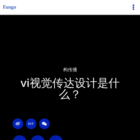
跳
Ma
至
Me
内
容
构传播
vi视觉传达设计是什
么？
W
Z
W
e
h
e
i
i
i
b
h
x
o
u
i