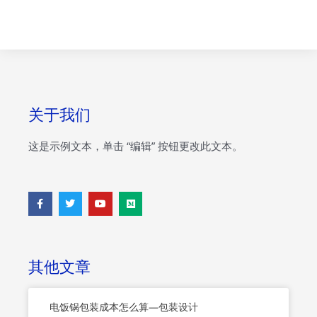
关于我们
这是示例文本，单击 “编辑” 按钮更改此文本。
F
T
Y
M
a
w
o
e
c
i
u
d
e
t
t
i
b
t
u
u
o
e
b
m
o
r
e
其他文章
k
-
f
电饭锅包装成本怎么算—包装设计