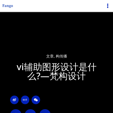
跳
Ma
至
Me
内
容
文章
,
构传播
vi辅助图形设计是什
么?—梵构设计
W
Z
W
e
h
e
i
i
i
b
h
x
o
u
i