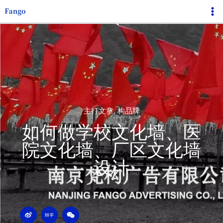
跳
Ma
至
Me
内
容
主打文章
,
构品牌
如何做学校文化墙、医
院文化墙、厂区文化墙
设计
W
Z
W
e
h
e