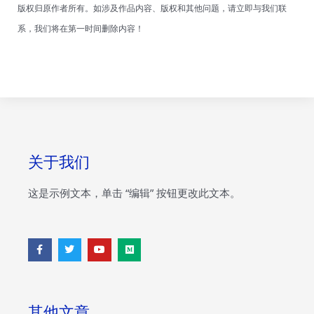
版权归原作者所有。如涉及作品内容、版权和其他问题，请立即与我们联
系，我们将在第一时间删除内容！
关于我们
这是示例文本，单击 “编辑” 按钮更改此文本。
F
T
Y
M
a
w
o
e
c
i
u
d
e
t
t
i
b
t
u
u
o
e
b
m
o
r
e
其他文章
k