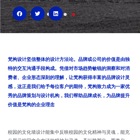
i
i
i
b
h
x
o
u
i
n
梵构设计坚信整体的设计方法论。品牌或公司的价值是由独
特的交互沟通手段构成。凭借对市场趋势敏锐的洞察和对消
费者、企业形态深刻的理解，让梵构获得丰富的品牌设计灵
感，这正是我们给予每位客户的期待，梵构致力成为一家优
秀的品牌策划与设计机构，我们帮助品牌成长，为品牌提升
价值是梵构的企业理念
校园的文化墙设计能集中反映校园的文化精神与灵魂，能充