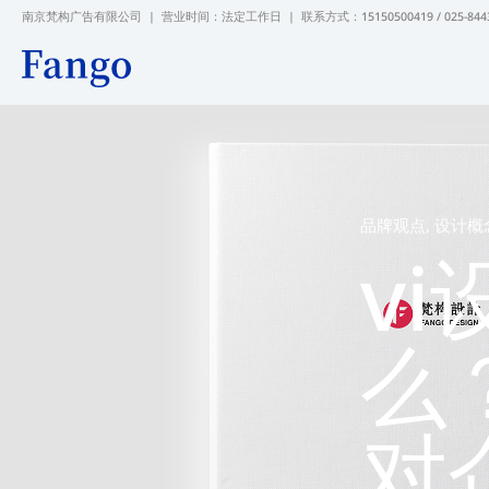
跳
南京梵构广告有限公司 | 营业时间：法定工作日 |
联系方式：15150500419 / 025-844
至
内
容
品牌观点
,
设计概
v
么
对