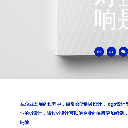
响
W
Z
W
e
h
e
i
i
i
b
h
x
o
u
i
n
在企业发展的过程中，经常会听到vi设计，logo设
业的vi设计，通过vi设计可以使企业的品牌更加鲜活，
响效