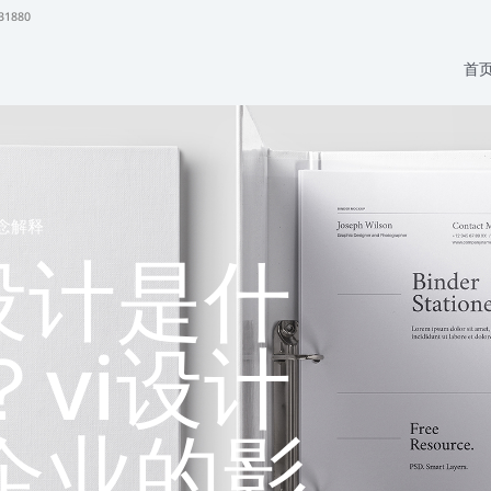
31880
首
念解释
i设计是什
？vi设计
企业的影