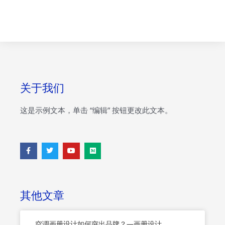
关于我们
这是示例文本，单击 “编辑” 按钮更改此文本。
F
T
Y
M
a
w
o
e
c
i
u
d
e
t
t
i
b
t
u
u
o
e
b
m
o
r
e
其他文章
k
-
f
空调画册设计如何突出品牌？—画册设计