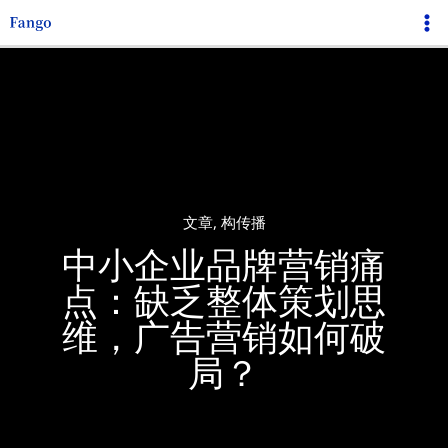
跳
Ma
至
Me
内
容
文章
,
构传播
中小企业品牌营销痛
点：缺乏整体策划思
维，广告营销如何破
局？​