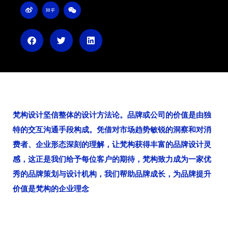
W
Z
W
e
h
e
i
i
i
b
h
x
o
u
i
n
梵构设计坚信整体的设计方法论。品牌或公司的价值是由独
特的交互沟通手段构成。凭借对市场趋势敏锐的洞察和对消
费者、企业形态深刻的理解，让梵构获得丰富的品牌设计灵
感，这正是我们给予每位客户的期待，梵构致力成为一家优
秀的品牌策划与设计机构，我们帮助品牌成长，为品牌提升
价值是梵构的企业理念