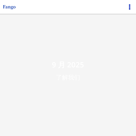
跳
Ma
至
Me
内
容
9 月 2025
了解我们