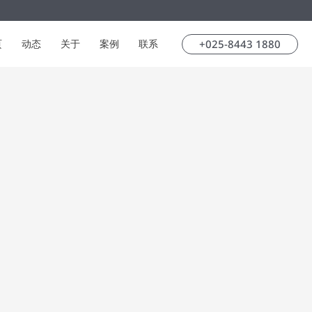
+025-8443 1880
页
动态
关于
案例
联系