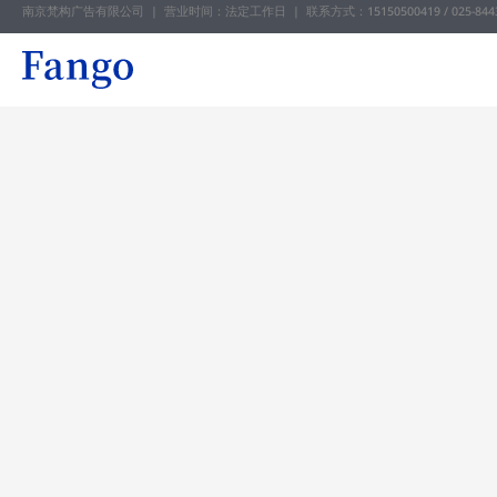
南京梵构广告有限公司 | 营业时间：法定工作日 |
联系方式：15150500419 / 025-844
跳
至
内
容