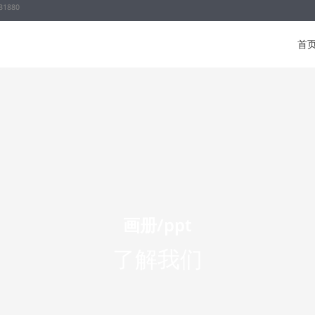
31880
首
画册/ppt
了解我们